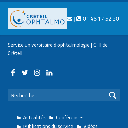
Téléphone
Nous contacter
|
01 45 17 52 30
CRÉTEIL
OPHTALMO
Service universitaire d’ophtalmologie |
CHI de
Service universitaire d'ophtalmologie
Créteil
Creteilophtalmo sur Facebook
Creteilophtalmo sur Twitter
Creteilophtalmo sur Instagram
Creteilophtalmo sur Linkedin
Rechercher :
Actualités
Conférences
Publications du service
Vidéos