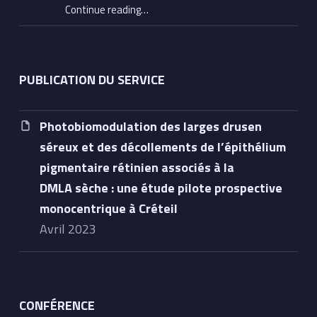
Continue reading
…
“Nomination internationale : le Professeur Éric Souied du CHIC distingué dans le Top 100 mondial de l’ophtalmologie”
PUBLICATION DU SERVICE
Photobiomodulation des larges drusen
séreux et des décollements de l’épithélium
pigmentaire rétinien associés à la
DMLA sèche : une étude pilote prospective
monocentrique à Créteil
avril 2023
CONFÉRENCE