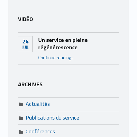
VIDÉO
Un service en pleine
24
régénérescence
JUIL
“Un service en pleine régénérescence”
Continue reading
…
ARCHIVES
Actualités
Publications du service
Conférences