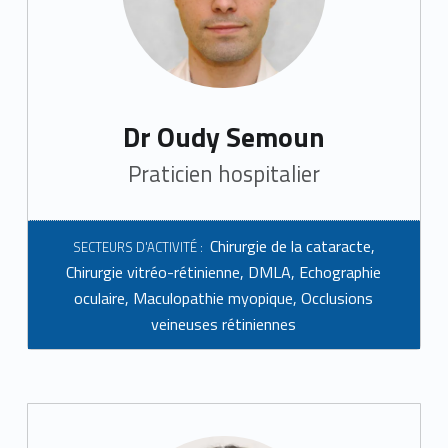
Dr Oudy Semoun
Praticien hospitalier
Chirurgie de la cataracte
,
SECTEURS D'ACTIVITÉ :
Chirurgie vitréo-rétinienne
,
DMLA
,
Echographie
oculaire
,
Maculopathie myopique
,
Occlusions
veineuses rétiniennes