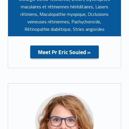
maculaires et rétiniennes héréditaires
,
Lasers
rétiniens
,
Maculopathie myopique
,
Occlusions
veineuses rétiniennes
,
Pachychoroïde
,
Rétinopathie diabétique
,
Stries angioïdes
Meet
Pr Eric Souied
»