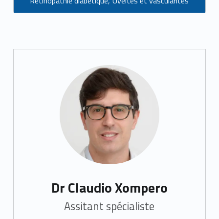
Rétinopathie diabétique
,
Uvéites et vascularites
Dr Claudio Xompero
Assitant spécialiste