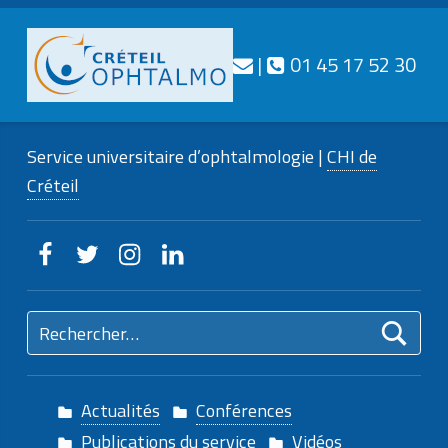
Téléphone
Nous contacter
|
01 45 17 52 30
CRÉTEIL
OPHTALMO
Service universitaire d’ophtalmologie |
CHI de
Service universitaire d'ophtalmologie
Créteil
Creteilophtalmo sur Facebook
Creteilophtalmo sur Twitter
Creteilophtalmo sur Instagram
Creteilophtalmo sur Linkedin
Rechercher :
Actualités
Conférences
Publications du service
Vidéos