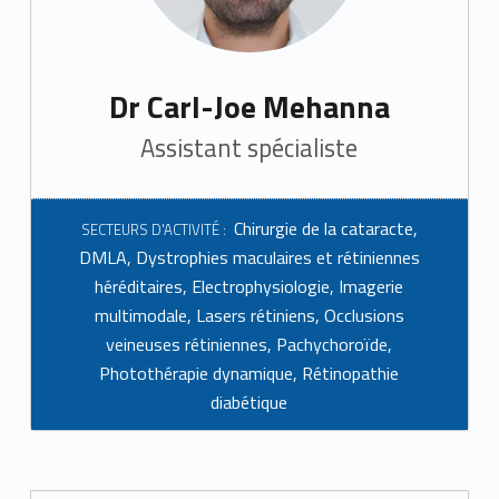
Dr Carl-Joe Mehanna
Assistant spécialiste
Chirurgie de la cataracte
,
SECTEURS D'ACTIVITÉ :
DMLA
,
Dystrophies maculaires et rétiniennes
héréditaires
,
Electrophysiologie
,
Imagerie
multimodale
,
Lasers rétiniens
,
Occlusions
veineuses rétiniennes
,
Pachychoroïde
,
Photothérapie dynamique
,
Rétinopathie
diabétique