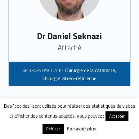
Dr Daniel Seknazi
Attaché
Chirurgie de la cataracte
,
SECTEURS D'ACTIVITÉ :
Chirurgie vitréo-rétinienne
Des "cookies" sont utilisés pour réaliser des statistiques de visites
et afficher des contenus adaptés. Vous pouvez :
Accepter
Urgences
Patient
En savoir plus
Médecin
Refuser
More