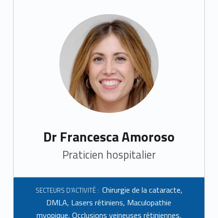
Dr Francesca Amoroso
Praticien hospitalier
Chirurgie de la cataracte
,
SECTEURS D'ACTIVITÉ :
DMLA
,
Lasers rétiniens
,
Maculopathie
myopique
,
Occlusions veineuses rétiniennes
,