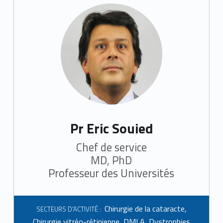
Pr Eric Souied
Chef de service
MD, PhD
Professeur des Universités
Chirurgie de la cataracte
,
SECTEURS D'ACTIVITÉ :
Chirurgie vitréo-rétinienne
,
DMLA
,
Dystrophies