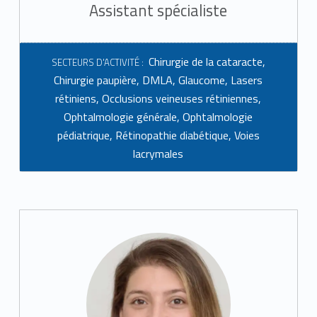
Assistant spécialiste
Chirurgie de la cataracte
,
SECTEURS D'ACTIVITÉ :
Chirurgie paupière
,
DMLA
,
Glaucome
,
Lasers
rétiniens
,
Occlusions veineuses rétiniennes
,
Ophtalmologie générale
,
Ophtalmologie
pédiatrique
,
Rétinopathie diabétique
,
Voies
lacrymales