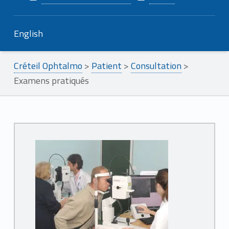
English
Créteil Ophtalmo
>
Patient
>
Consultation
>
Examens pratiqués
E
x
a
m