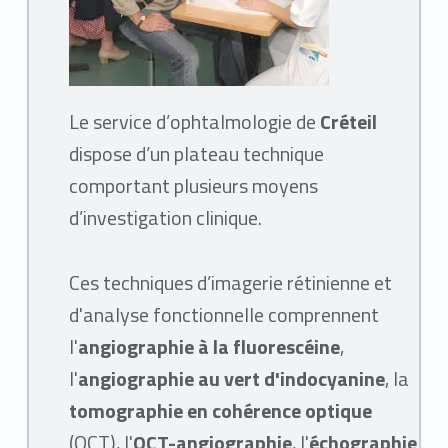
e
n
s
Le service d’ophtalmologie de
Créteil
p
dispose d’un plateau technique
comportant plusieurs moyens
r
d’investigation clinique.
a
Ces techniques d’imagerie rétinienne et
t
d'analyse fonctionnelle comprennent
l'
angiographie à la fluorescéine
,
i
l'
angiographie au vert d'indocyanine
, la
q
tomographie en cohérence optique
(OCT), l'
OCT-angiographie
, l'
échographie