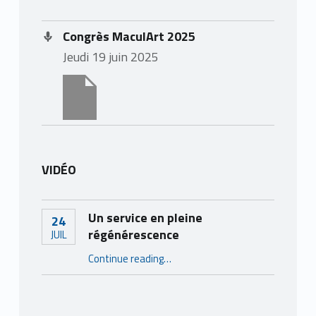
Congrès MaculArt 2025
jeudi 19 juin 2025
VIDÉO
Un service en pleine
24
régénérescence
JUIL
“Un service en pleine régénérescence”
Continue reading
…