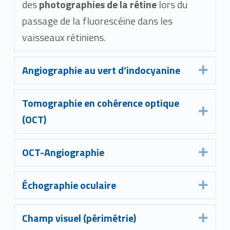
des
photographies de la rétine
lors du
passage de la fluorescéine dans les
vaisseaux rétiniens.
Angiographie au vert d’indocyanine
Expa
Tomographie en cohérence optique
Expa
(OCT)
OCT-Angiographie
Expa
Échographie oculaire
Expa
Champ visuel (périmétrie)
Expa