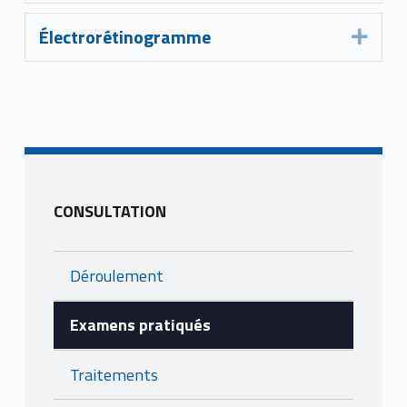
Électrorétinogramme
Expa
Skip back to main navigation
CONSULTATION
Déroulement
Examens pratiqués
Traitements