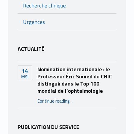
Recherche clinique
Urgences
ACTUALITÉ
Nomination internationale : le
14
Professeur Éric Souied du CHIC
MAI
distingué dans le Top 100
mondial de l’ophtalmologie
Continue reading
…
“Nomination internationale : le Professeur Éric Souied du CHIC distingué dans le Top 100 mondial de l’ophtalmologie”
PUBLICATION DU SERVICE