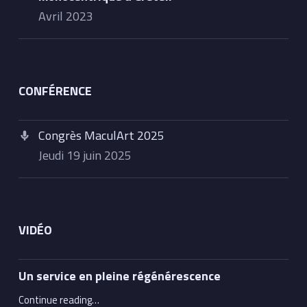
avril 2023
CONFÉRENCE
Congrès MaculArt 2025
jeudi 19 juin 2025
VIDÉO
Un service en pleine régénérescence
“Un service en pleine régénérescence”
Continue reading
…