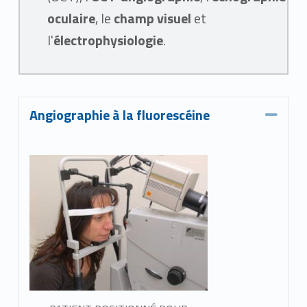
u
oculaire
, le
champ visuel
et
é
l'
électrophysiologie
.
s
Angiographie à la fluorescéine
Coll