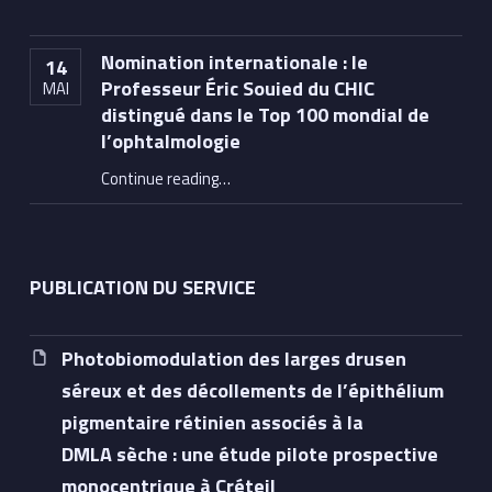
Nomination internationale : le
14
Professeur Éric Souied du CHIC
MAI
distingué dans le Top 100 mondial de
l’ophtalmologie
Continue reading
…
“Nomination internationale : le Professeur Éric Souied du CHIC distingué dans le Top 100 mondial de l’ophtalmologie”
PUBLICATION DU SERVICE
Photobiomodulation des larges drusen
séreux et des décollements de l’épithélium
pigmentaire rétinien associés à la
DMLA sèche : une étude pilote prospective
monocentrique à Créteil