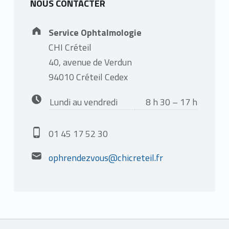
NOUS CONTACTER
Address:
Service Ophtalmologie
CHI Créteil
40, avenue de Verdun
94010 Créteil Cedex
Business hours:
Lundi au vendredi
8 h 30 – 17 h
Phone number:
01 45 17 52 30
Email address:
ophrendezvous@chicreteil.fr