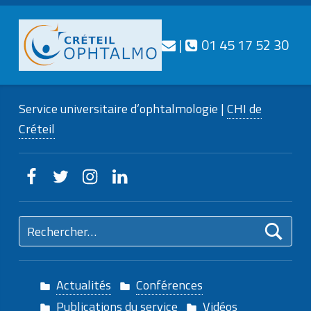
Téléphone
Nous contacter
|
01 45 17 52 30
CRÉTEIL
OPHTALMO
Service universitaire d’ophtalmologie |
CHI de
Service universitaire d'ophtalmologie
Créteil
Creteilophtalmo sur Facebook
Creteilophtalmo sur Twitter
Creteilophtalmo sur Instagram
Creteilophtalmo sur Linkedin
Rechercher :
Actualités
Conférences
Publications du service
Vidéos