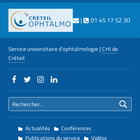
Téléphone
Nous contacter
|
01 45 17 52 30
CRÉTEIL
OPHTALMO
Service universitaire d’ophtalmologie |
CHI de
Service universitaire d'ophtalmologie
Créteil
Creteilophtalmo sur Facebook
Creteilophtalmo sur Twitter
Creteilophtalmo sur Instagram
Creteilophtalmo sur Linkedin
Rechercher :
Actualités
Conférences
Publications du service
Vidéos