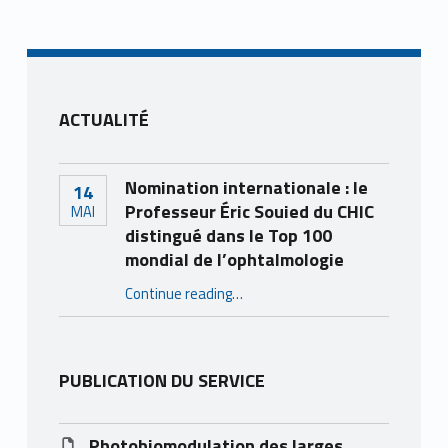
Skip back to main navigation
ACTUALITÉ
Nomination internationale : le
14
Professeur Éric Souied du CHIC
MAI
distingué dans le Top 100
mondial de l’ophtalmologie
Continue reading
…
“Nomination internationale : le Professeur Éric Souied du CHIC distingué dans le Top 100 mondial de l’ophtalmologie”
PUBLICATION DU SERVICE
Photobiomodulation des larges