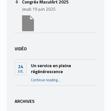
Congrès MaculArt 2025
jeudi 19 juin 2025
VIDÉO
Un service en pleine
24
régénérescence
JUIL
“Un service en pleine régénérescence”
Continue reading
…
ARCHIVES