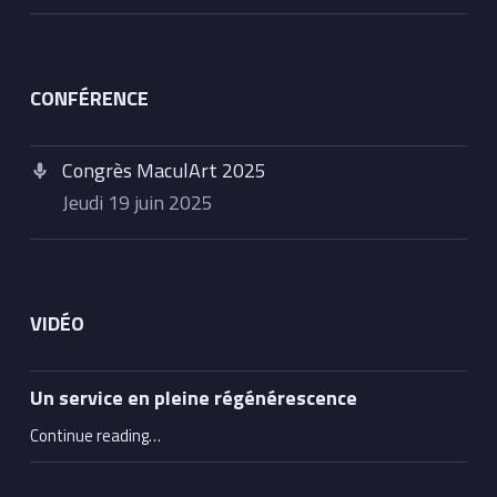
CONFÉRENCE
Congrès MaculArt 2025
jeudi 19 juin 2025
VIDÉO
Un service en pleine régénérescence
“Un service en pleine régénérescence”
Continue reading
…