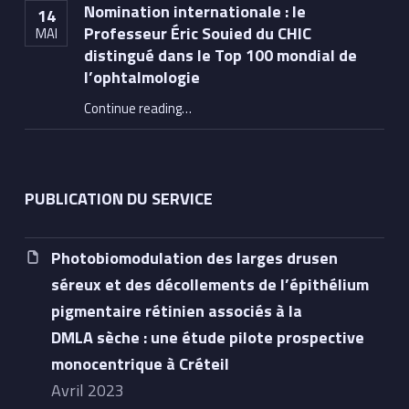
Nomination internationale : le
14
Professeur Éric Souied du CHIC
MAI
distingué dans le Top 100 mondial de
l’ophtalmologie
Continue reading
…
“Nomination internationale : le Professeur Éric Souied du CHIC distingué dans le Top 100 mondial de l’ophtalmologie”
PUBLICATION DU SERVICE
Photobiomodulation des larges drusen
séreux et des décollements de l’épithélium
pigmentaire rétinien associés à la
DMLA sèche : une étude pilote prospective
monocentrique à Créteil
avril 2023