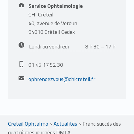
Address:
Service Ophtalmologie
CHI Créteil
40, avenue de Verdun
94010 Créteil Cedex
Business hours:
Lundi au vendredi
8 h 30 – 17 h
Phone number:
01 45 17 52 30
Email address:
ophrendezvous@chicreteil.fr
Créteil Ophtalmo
>
Actualités
>
Franc succès des
quatrièmes journées DMLA