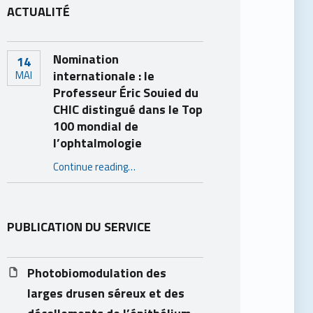
ACTUALITÉ
Nomination
14
internationale : le
MAI
Professeur Éric Souied du
CHIC distingué dans le Top
100 mondial de
l’ophtalmologie
Continue reading
…
“Nomination internationale : le Professeur Éric Souied du CHIC distingué dans le Top 100 mondial de l’ophtalmologie”
PUBLICATION DU SERVICE
Photobiomodulation des
larges drusen séreux et des
décollements de l’épithélium