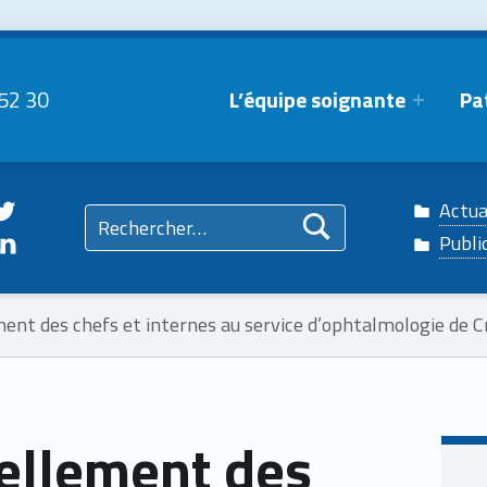
e
52 30
L’équipe soignante
Pa
o sur Facebook
teilophtalmo sur Twitter
Rechercher :
Actua
mo sur Instagram
teilophtalmo sur Linkedin
Publi
nt des chefs et internes au service d’ophtalmologie de Cr
ellement des