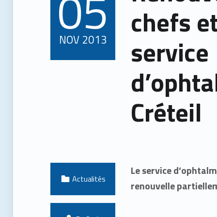
05
chefs e
NOV
2013
service
d’ophta
Créteil
Le service d’ophtalm
Categorized in:
Actualités
renouvelle partielle
Written by: