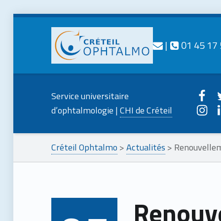
Téléphon
Nous contacter
|
01 45 17 
CRÉTEIL
OPHTALMO
Creteilophtalm
Cre
Service universitaire
Service universitaire d'ophtalmologie
Creteilophtal
Cre
d’ophtalmologie |
CHI de Créteil
Créteil Ophtalmo
>
Actualités
>
Renouvelleme
Renouv
POSTED ON: