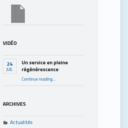
VIDÉO
Un service en pleine
24
régénérescence
JUIL
“Un service en pleine régénérescence”
Continue reading
…
ARCHIVES
Actualités