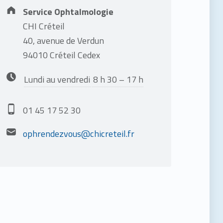
Address:
Service Ophtalmologie
CHI Créteil
40, avenue de Verdun
94010 Créteil Cedex
Business hours:
Lundi au vendredi
8 h 30 – 17 h
Phone number:
01 45 17 52 30
Email address:
ophrendezvous@chicreteil.fr