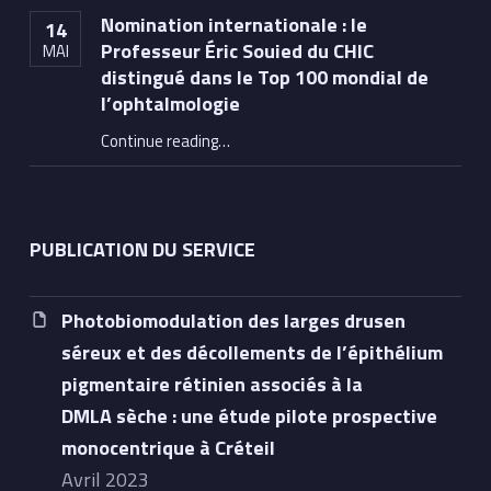
Nomination internationale : le
14
Professeur Éric Souied du CHIC
MAI
distingué dans le Top 100 mondial de
l’ophtalmologie
Continue reading
…
“Nomination internationale : le Professeur Éric Souied du CHIC distingué dans le Top 100 mondial de l’ophtalmologie”
PUBLICATION DU SERVICE
Photobiomodulation des larges drusen
séreux et des décollements de l’épithélium
pigmentaire rétinien associés à la
DMLA sèche : une étude pilote prospective
monocentrique à Créteil
avril 2023