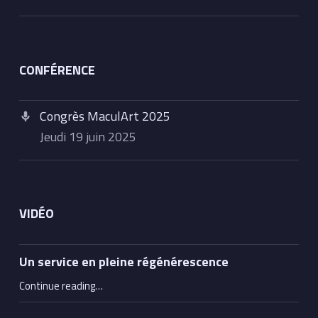
CONFÉRENCE
Congrès MaculArt 2025
jeudi 19 juin 2025
VIDÉO
Un service en pleine régénérescence
“Un service en pleine régénérescence”
Continue reading
…