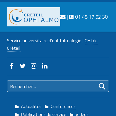
Téléphone
Nous contacter
|
01 45 17 52 30
CRÉTEIL
OPHTALMO
Service universitaire d’ophtalmologie |
CHI de
Service universitaire d'ophtalmologie
Créteil
Creteilophtalmo sur Facebook
Creteilophtalmo sur Twitter
Creteilophtalmo sur Instagram
Creteilophtalmo sur Linkedin
Rechercher :
Actualités
Conférences
Publications du service
Vidéos