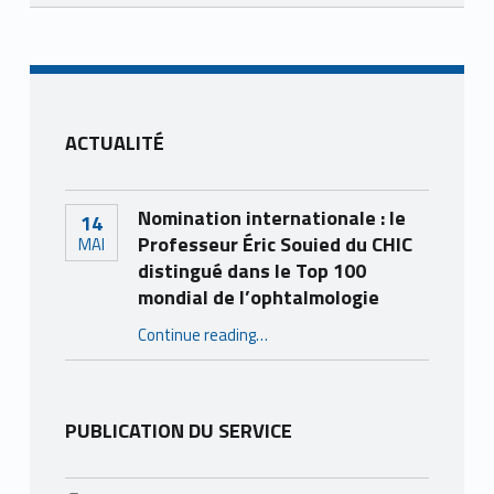
Skip back to main navigation
ACTUALITÉ
Nomination internationale : le
14
Professeur Éric Souied du CHIC
MAI
distingué dans le Top 100
mondial de l’ophtalmologie
Continue reading
…
“Nomination internationale : le Professeur Éric Souied du CHIC distingué dans le Top 100 mondial de l’ophtalmologie”
PUBLICATION DU SERVICE