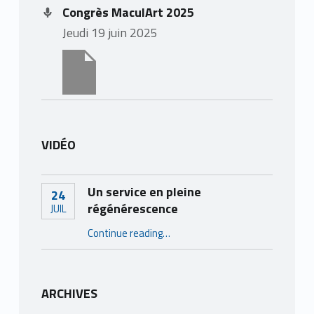
Congrès MaculArt 2025
jeudi 19 juin 2025
VIDÉO
Un service en pleine
24
régénérescence
JUIL
“Un service en pleine régénérescence”
Continue reading
…
ARCHIVES