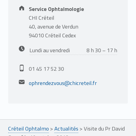
Address:
Service Ophtalmologie
CHI Créteil
40, avenue de Verdun
94010 Créteil Cedex
Business hours:
Lundi au vendredi
8 h 30 – 17 h
Phone number:
01 45 17 52 30
Email address:
ophrendezvous@chicreteil.fr
Créteil Ophtalmo
>
Actualités
>
Visite du Pr David