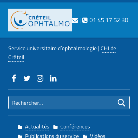
Téléphone
Nous contacter
|
01 45 17 52 30
CRÉTEIL
OPHTALMO
Service universitaire d’ophtalmologie |
CHI de
Service universitaire d'ophtalmologie
Créteil
Creteilophtalmo sur Facebook
Creteilophtalmo sur Twitter
Creteilophtalmo sur Instagram
Creteilophtalmo sur Linkedin
Rechercher :
Actualités
Conférences
Publications du service
Vidéos