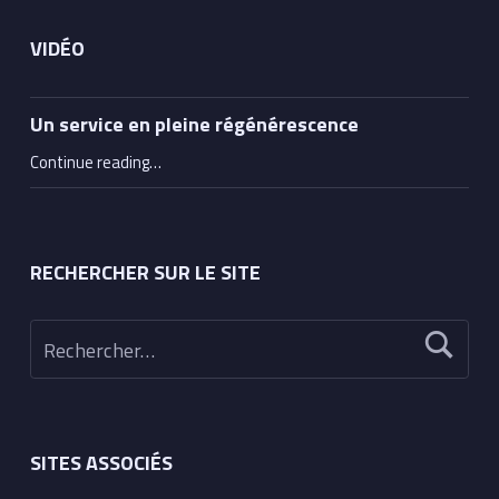
VIDÉO
Un service en pleine régénérescence
“Un service en pleine régénérescence”
Continue reading
…
RECHERCHER SUR LE SITE
Rechercher :
SITES ASSOCIÉS