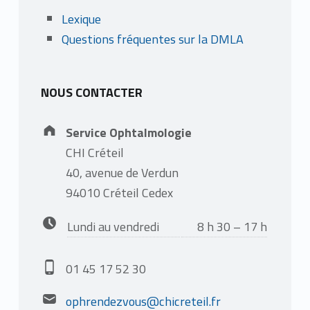
Lexique
Questions fréquentes sur la DMLA
NOUS CONTACTER
Address:
Service Ophtalmologie
CHI Créteil
40, avenue de Verdun
94010 Créteil Cedex
Business hours:
Lundi au vendredi
8 h 30 – 17 h
Phone number:
01 45 17 52 30
Email address:
ophrendezvous@chicreteil.fr