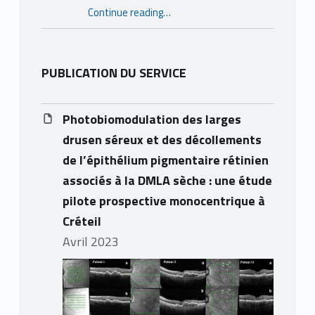
Continue reading
…
“Nomination internationale : le Professeur Éric Souied du CHIC distingué dans le Top 100 mondial de l’ophtalmologie”
PUBLICATION DU SERVICE
Photobiomodulation des larges
drusen séreux et des décollements
de l’épithélium pigmentaire rétinien
associés à la DMLA sèche : une étude
pilote prospective monocentrique à
Créteil
avril 2023