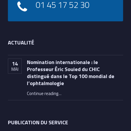
01 45 17 52 30
ACTUALITÉ
Nomination internationale : le
14
Professeur Éric Souied du CHIC
MAI
distingué dans le Top 100 mondial de
l’ophtalmologie
Continue reading
…
“Nomination internationale : le Professeur Éric Souied du CHIC distingué dans le Top 100 mondial de l’ophtalmologie”
PUBLICATION DU SERVICE