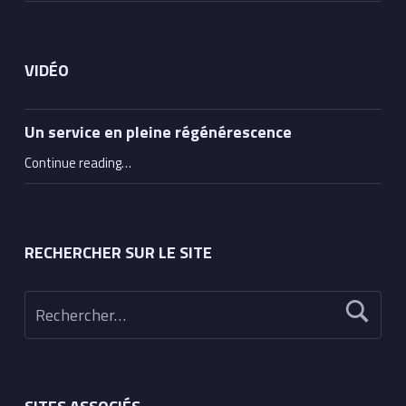
VIDÉO
Un service en pleine régénérescence
“Un service en pleine régénérescence”
Continue reading
…
RECHERCHER SUR LE SITE
Rechercher :