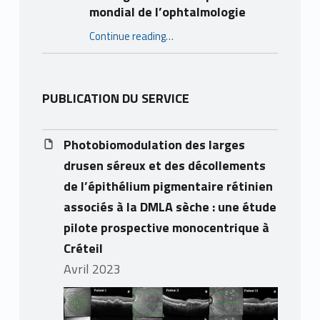
mondial de l’ophtalmologie
Continue reading
…
“Nomination internationale : le Professeur Éric Souied du CHIC distingué dans le Top 100 mondial de l’ophtalmologie”
PUBLICATION DU SERVICE
Photobiomodulation des larges
drusen séreux et des décollements
de l’épithélium pigmentaire rétinien
associés à la DMLA sèche : une étude
pilote prospective monocentrique à
Créteil
avril 2023