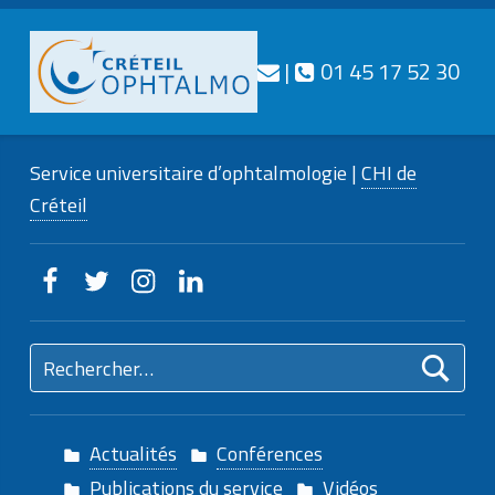
Téléphone
Nous contacter
|
01 45 17 52 30
CRÉTEIL
OPHTALMO
Service universitaire d’ophtalmologie |
CHI de
Service universitaire d'ophtalmologie
Créteil
Creteilophtalmo sur Facebook
Creteilophtalmo sur Twitter
Creteilophtalmo sur Instagram
Creteilophtalmo sur Linkedin
Rechercher :
Actualités
Conférences
Publications du service
Vidéos