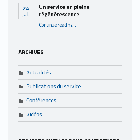
Un service en pleine
24
régénérescence
JUIL
“Un service en pleine régénérescence”
Continue reading
…
ARCHIVES
Actualités
Publications du service
Conférences
Vidéos