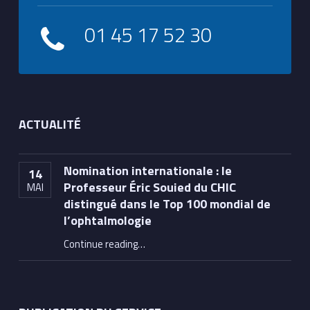
01 45 17 52 30
ACTUALITÉ
Nomination internationale : le
14
Professeur Éric Souied du CHIC
MAI
distingué dans le Top 100 mondial de
l’ophtalmologie
Continue reading
…
“Nomination internationale : le Professeur Éric Souied du CHIC distingué dans le Top 100 mondial de l’ophtalmologie”